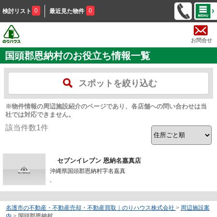
0
0
検討リスト
最近見た物件
お問合せ
国頭郡恩納村のお役立ち情報一覧
スポットを絞り込む
※物件情報の周辺施設紹介のページであり、各店舗への問い合わせは当
社では対応できません。
該当件数
1
件
セブンイレブン 恩納名嘉真店
沖縄県国頭郡恩納村字名嘉真
-
名護市の不動産・不動産売却・不動産買取｜のりハウス株式会社
>
周辺施設案
内
>
国頭郡恩納村