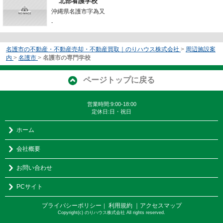
北部看護学校
沖縄県名護市字為又
-
名護市の不動産・不動産売却・不動産買取｜のりハウス株式会社
>
周辺施設案
内
>
名護市
>
名護市の専門学校
ページトップに戻る
営業時間:9:00-18:00
定休日:日・祝日
ホーム
会社概要
お問い合わせ
PCサイト
プライバシーポリシー
利用規約
｜アクセスマップ
｜
Copyright(c) のりハウス株式会社 All rights reserved.