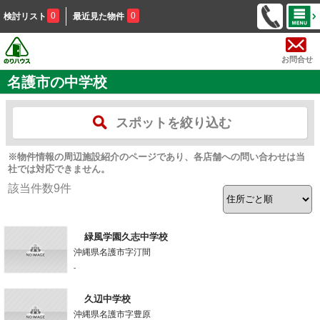
0
0
検討リスト
最近見た物件
お問合せ
名護市の中学校
スポットを絞り込む
※物件情報の周辺施設紹介のページであり、各店舗への問い合わせは当
社では対応できません。
該当件数
9
件
緑風学園久志中学校
沖縄県名護市字汀間
-
久辺中学校
沖縄県名護市字豊原