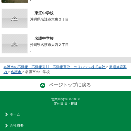
-
東江中学校
沖縄県名護市大東２丁目
-
名護中学校
沖縄県名護市大西２丁目
-
名護市の不動産・不動産売却・不動産買取｜のりハウス株式会社
>
周辺施設案
内
>
名護市
>
名護市の中学校
ページトップに戻る
営業時間:9:00-18:00
定休日:日・祝日
ホーム
会社概要