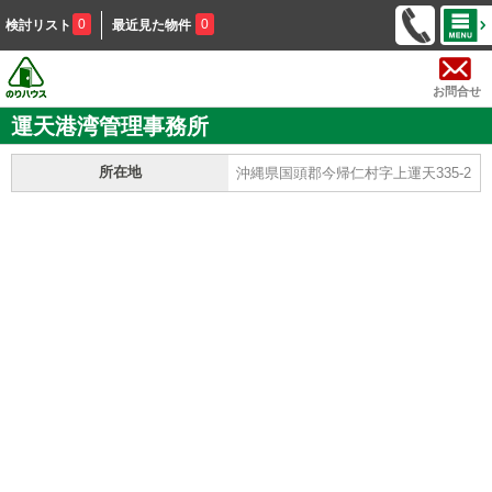
0
0
検討リスト
最近見た物件
お問合せ
運天港湾管理事務所
所在地
沖縄県国頭郡今帰仁村字上運天335-2