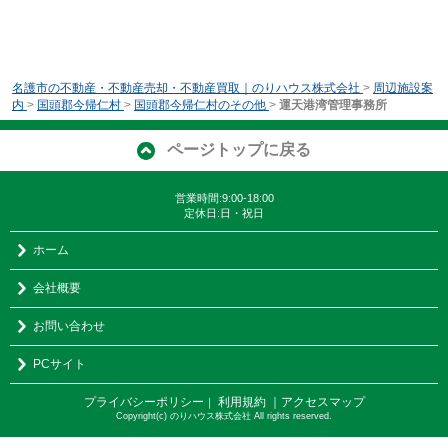
名護市の不動産・不動産売却・不動産買取｜のりハウス株式会社
>
周辺施設案
内
>
国頭郡今帰仁村
>
国頭郡今帰仁村のその他
>
運天港湾管理事務所
ページトップに戻る
営業時間:9:00-18:00
定休日:日・祝日
ホーム
会社概要
お問い合わせ
PCサイト
プライバシーポリシー
利用規約
｜アクセスマップ
｜
Copyright(c) のりハウス株式会社 All rights reserved.