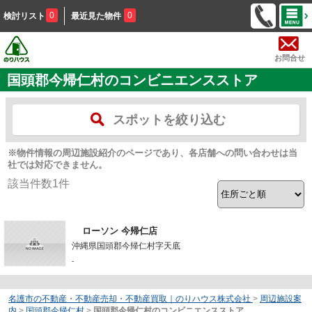
0
0
検討リスト
最近見た物件
お問合せ
国頭郡今帰仁村のコンビニエンスストア
スポットを絞り込む
※物件情報の周辺施設紹介のページであり、各店舗への問い合わせは当
社では対応できません。
該当件数
1
件
ローソン 今帰仁店
沖縄県国頭郡今帰仁村字天底
-
名護市の不動産・不動産売却・不動産買取｜のりハウス株式会社
>
周辺施設案
内
>
国頭郡今帰仁村
>
国頭郡今帰仁村のコンビニエンスストア