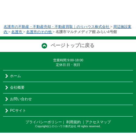
名護市の不動産・不動産売却・不動産買取｜のりハウス株式会社
>
周辺施設案
内
>
名護市
>
名護市のその他
>
名護市マルチメディア館 みらい4号館
ページトップに戻る
営業時間:9:00-18:00
定休日:日・祝日
ホーム
会社概要
お問い合わせ
PCサイト
プライバシーポリシー
利用規約
｜アクセスマップ
｜
Copyright(c) のりハウス株式会社 All rights reserved.