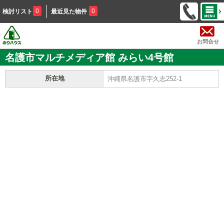
0
0
検討リスト
最近見た物件
お問合せ
名護市マルチメディア館 みらい4号館
所在地
沖縄県名護市字久志252-1