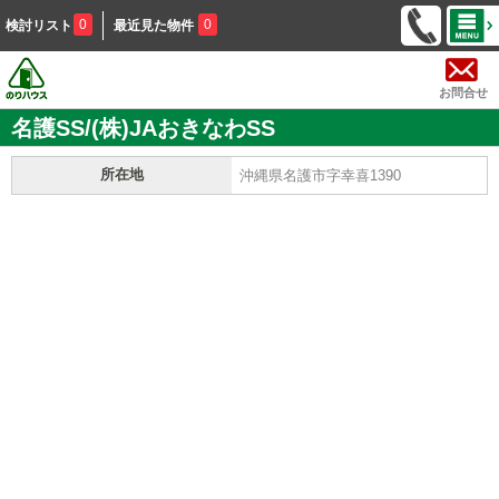
0
0
検討リスト
最近見た物件
お問合せ
名護SS/(株)JAおきなわSS
所在地
沖縄県名護市字幸喜1390