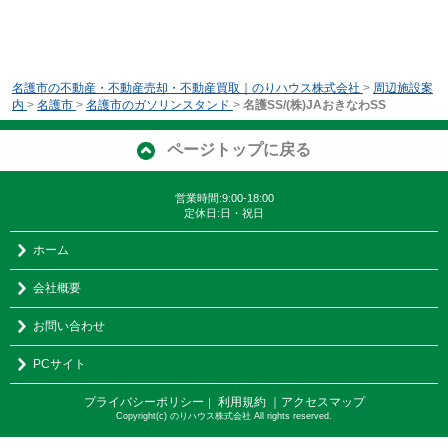
名護市の不動産・不動産売却・不動産買取｜のりハウス株式会社
>
周辺施設案
内
>
名護市
>
名護市のガソリンスタンド
>
名護SS/(株)JAおきなわSS
ページトップに戻る
営業時間:9:00-18:00
定休日:日・祝日
ホーム
会社概要
お問い合わせ
PCサイト
プライバシーポリシー
利用規約
｜アクセスマップ
｜
Copyright(c) のりハウス株式会社 All rights reserved.