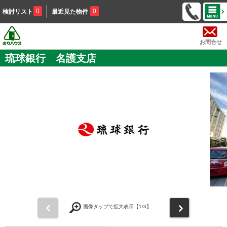
0
0
検討リスト
最近見た物件
お問合せ
琉球銀行 名護支店
前
次
画像タップで拡大表示【
1
/3】