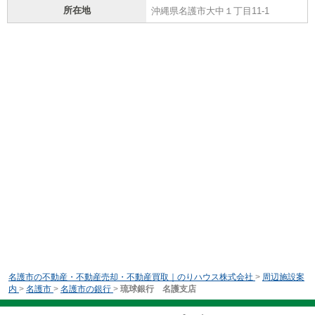
所在地
沖縄県名護市大中１丁目11-1
名護市の不動産・不動産売却・不動産買取｜のりハウス株式会社
>
周辺施設案
内
>
名護市
>
名護市の銀行
>
琉球銀行 名護支店