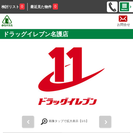
0
0
検討リスト
最近見た物件
お問合せ
ドラッグイレブン名護店
前
次
画像タップで拡大表示【
1
/1】