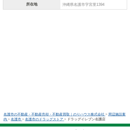
所在地
沖縄県名護市字宮里1394
名護市の不動産・不動産売却・不動産買取｜のりハウス株式会社
>
周辺施設案
内
>
名護市
>
名護市のドラッグストア
>
ドラッグイレブン名護店