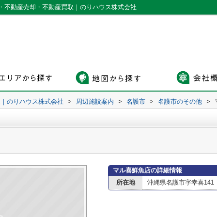
・不動産売却・不動産買取｜のりハウス株式会社
取｜のりハウス株式会社
>
周辺施設案内
>
名護市
>
名護市のその他
>
マル喜鮮魚店の詳細情報
所在地
沖縄県名護市字幸喜141