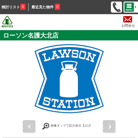
0
0
検討リスト
最近見た物件
お問合せ
ローソン名護大北店
前
次
画像タップで拡大表示【
1
/1】