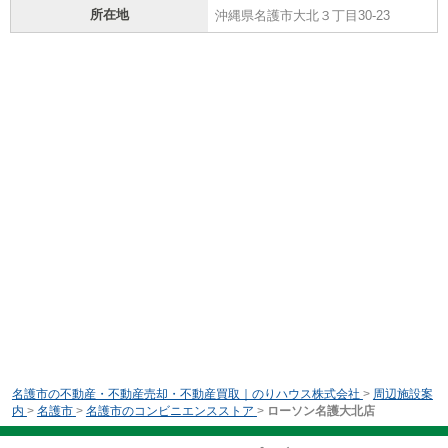
所在地
沖縄県名護市大北３丁目30-23
名護市の不動産・不動産売却・不動産買取｜のりハウス株式会社
>
周辺施設案
内
>
名護市
>
名護市のコンビニエンスストア
>
ローソン名護大北店