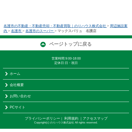
名護市の不動産・不動産売却・不動産買取｜のりハウス株式会社
>
周辺施設案
内
>
名護市
>
名護市のスーパー
>
マックスバリュ 名護店
ページトップに戻る
営業時間:9:00-18:00
定休日:日・祝日
ホーム
会社概要
お問い合わせ
PCサイト
プライバシーポリシー
利用規約
｜アクセスマップ
｜
Copyright(c) のりハウス株式会社 All rights reserved.