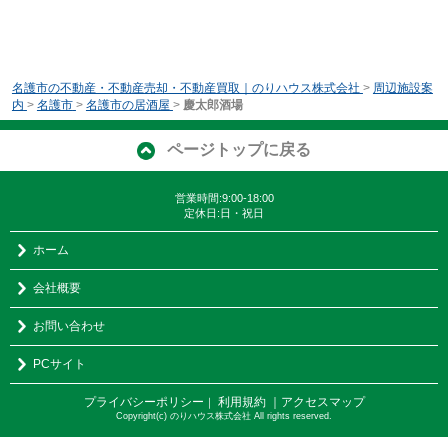
名護市の不動産・不動産売却・不動産買取｜のりハウス株式会社
>
周辺施設案
内
>
名護市
>
名護市の居酒屋
>
慶太郎酒場
ページトップに戻る
営業時間:9:00-18:00
定休日:日・祝日
ホーム
会社概要
お問い合わせ
PCサイト
プライバシーポリシー
利用規約
｜アクセスマップ
｜
Copyright(c) のりハウス株式会社 All rights reserved.