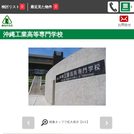
0
0
検討リスト
最近見た物件
お問合せ
沖縄工業高等専門学校
前
次
画像タップで拡大表示【
1
/1】