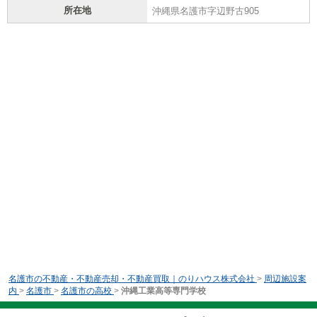
所在地
沖縄県名護市字辺野古905
名護市の不動産・不動産売却・不動産買取｜のりハウス株式会社
>
周辺施設案
内
>
名護市
>
名護市の高校
>
沖縄工業高等専門学校